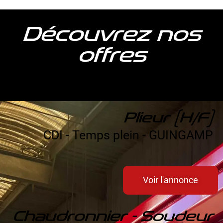
Découvrez nos
offres
Plieur
(H/F)
CDI - Temps plein - GUINGAMP
Voir l'annonce
Chaudronnier - Soudeur